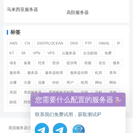
马来西亚服务器
高防服务器
标签
AWS
CN
DIGITALOCEAN
DNS
FTP
GMAIL
IP
KT
SK
VPN
VPS
云服务器
企业邮箱
免费
域名
备案
托管
投诉
提供商
搭建
攻击
服务
服务商
服务器
服务器租用
服务提供商
机房
查询
步骤
注册
流量
特价
用户
租用
网站
网络
美国
美国服务器
美国服务器租用
证书
远程
选择
您需要什么配置的服务器？
邮箱
阿里
香港服务器租用
联系我们免费试用，获取测试IP
美国服务器介绍
美国CN2服务器
站群多IP服务器
美国云服务器