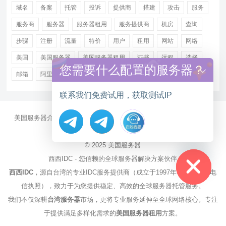
域名
备案
托管
投诉
提供商
搭建
攻击
服务
服务商
服务器
服务器租用
服务提供商
机房
查询
步骤
注册
流量
特价
用户
租用
网站
网络
美国
美国服务器
美国服务器租用
证书
远程
选择
您需要什么配置的服务器？
邮箱
阿里
香港服务器租用
联系我们免费试用，获取测试IP
美国服务器介绍
美国CN2服务器
站群多IP服务器
美国云服务器
大带宽服务器
服务器资讯
Hide chaty
© 2025
美国服务器
西西IDC - 您信赖的全球服务器解决方案伙伴
西西IDC
，源自台湾的专业IDC服务提供商（成立于1997年，持有NCC电
信执照），致力于为您提供稳定、高效的全球服务器托管服务。
我们不仅深耕
台湾服务器
市场，更将专业服务延伸至全球网络核心。专注
于提供满足多样化需求的
美国服务器租用
方案。