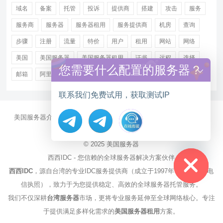
域名
备案
托管
投诉
提供商
搭建
攻击
服务
服务商
服务器
服务器租用
服务提供商
机房
查询
步骤
注册
流量
特价
用户
租用
网站
网络
美国
美国服务器
美国服务器租用
证书
远程
选择
您需要什么配置的服务器？
邮箱
阿里
香港服务器租用
联系我们免费试用，获取测试IP
美国服务器介绍
美国CN2服务器
站群多IP服务器
美国云服务器
大带宽服务器
服务器资讯
Hide chaty
© 2025
美国服务器
西西IDC - 您信赖的全球服务器解决方案伙伴
西西IDC
，源自台湾的专业IDC服务提供商（成立于1997年，持有NCC电
信执照），致力于为您提供稳定、高效的全球服务器托管服务。
我们不仅深耕
台湾服务器
市场，更将专业服务延伸至全球网络核心。专注
于提供满足多样化需求的
美国服务器租用
方案。