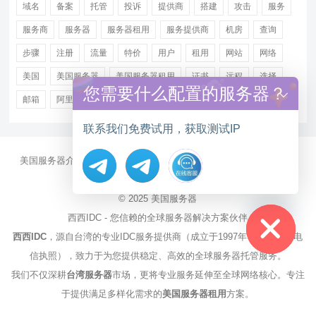
域名
备案
托管
投诉
提供商
搭建
攻击
服务
服务商
服务器
服务器租用
服务提供商
机房
查询
步骤
注册
流量
特价
用户
租用
网站
网络
美国
美国服务器
美国服务器租用
证书
远程
选择
您需要什么配置的服务器？
邮箱
阿里
香港服务器租用
联系我们免费试用，获取测试IP
美国服务器介绍
美国CN2服务器
站群多IP服务器
美国云服务器
大带宽服务器
服务器资讯
Hide chaty
© 2025
美国服务器
西西IDC - 您信赖的全球服务器解决方案伙伴
西西IDC
，源自台湾的专业IDC服务提供商（成立于1997年，持有NCC电
信执照），致力于为您提供稳定、高效的全球服务器托管服务。
我们不仅深耕
台湾服务器
市场，更将专业服务延伸至全球网络核心。专注
于提供满足多样化需求的
美国服务器租用
方案。