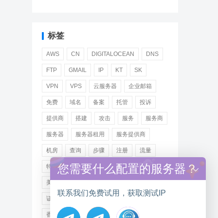
标签
AWS
CN
DIGITALOCEAN
DNS
FTP
GMAIL
IP
KT
SK
VPN
VPS
云服务器
企业邮箱
免费
域名
备案
托管
投诉
提供商
搭建
攻击
服务
服务商
服务器
服务器租用
服务提供商
机房
查询
步骤
注册
流量
您需要什么配置的服务器？
特价
用户
租用
网站
网络
美国
美国服务器
美国服务器租用
联系我们免费试用，获取测试IP
证书
远程
选择
邮箱
阿里
香港服务器租用