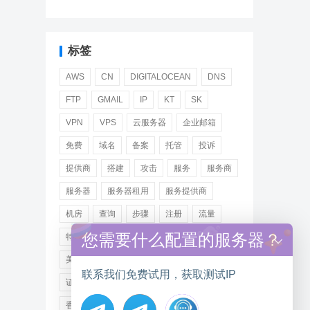
标签
AWS
CN
DIGITALOCEAN
DNS
FTP
GMAIL
IP
KT
SK
VPN
VPS
云服务器
企业邮箱
免费
域名
备案
托管
投诉
提供商
搭建
攻击
服务
服务商
服务器
服务器租用
服务提供商
机房
查询
步骤
注册
流量
您需要什么配置的服务器？
特价
用户
租用
网站
网络
美国
美国服务器
美国服务器租用
联系我们免费试用，获取测试IP
证书
远程
选择
邮箱
阿里
香港服务器租用