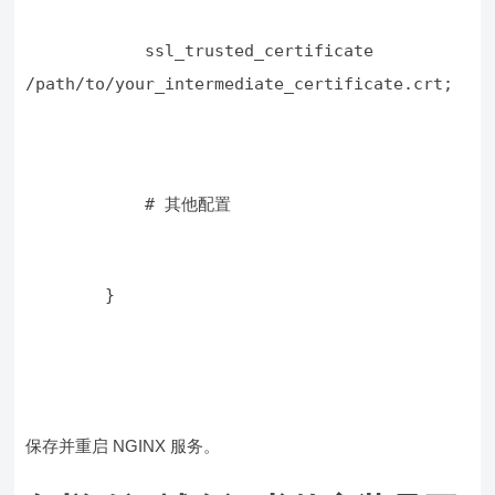
            ssl_trusted_certificate 
/path/to/your_intermediate_certificate.crt;
            # 其他配置
        }
保存并重启 NGINX 服务。