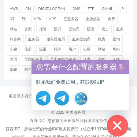
AWS
CN
DIGITALOCEAN
DNS
FTP
GMAIL
IP
KT
SK
VPN
VPS
云服务器
企业邮箱
免费
域名
备案
托管
投诉
提供商
搭建
攻击
服务
服务商
服务器
服务器租用
服务提供商
机房
查询
步骤
注册
流量
特价
用户
租用
网站
网络
美国
美国服务器
美国服务器租用
证书
远程
选择
您需要什么配置的服务器？
邮箱
阿里
香港服务器租用
联系我们免费试用，获取测试IP
美国服务器介绍
美国CN2服务器
站群多IP服务器
美国云服务器
大带宽服务器
服务器资讯
Hide chaty
© 2025
美国服务器
西西IDC - 您信赖的全球服务器解决方案伙伴
西西IDC
，源自台湾的专业IDC服务提供商（成立于1997年，持有NCC电