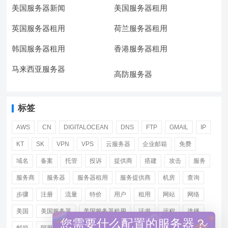
美国服务器新闻
美国服务器租用
英国服务器租用
荷兰服务器租用
韩国服务器租用
香港服务器租用
马来西亚服务器
高防服务器
标签
AWS
CN
DIGITALOCEAN
DNS
FTP
GMAIL
IP
KT
SK
VPN
VPS
云服务器
企业邮箱
免费
域名
备案
托管
投诉
提供商
搭建
攻击
服务
服务商
服务器
服务器租用
服务提供商
机房
查询
步骤
注册
流量
特价
用户
租用
网站
网络
美国
美国服务器
美国服务器租用
证书
远程
选择
您需要什么配置的服务器？
邮箱
阿里
香港服务器租用