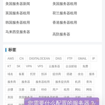
美国服务器新闻
美国服务器租用
英国服务器租用
荷兰服务器租用
韩国服务器租用
香港服务器租用
马来西亚服务器
高防服务器
标签
AWS
CN
DIGITALOCEAN
DNS
FTP
GMAIL
IP
KT
SK
VPN
VPS
云服务器
企业邮箱
免费
域名
备案
托管
投诉
提供商
搭建
攻击
服务
服务商
服务器
服务器租用
服务提供商
机房
查询
步骤
注册
流量
特价
用户
租用
网站
网络
美国
美国服务器
美国服务器租用
证书
远程
选择
您需要什么配置的服务器？
邮箱
阿里
香港服务器租用