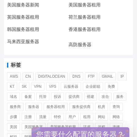
美国服务器新闻
美国服务器租用
英国服务器租用
荷兰服务器租用
韩国服务器租用
香港服务器租用
马来西亚服务器
高防服务器
标签
AWS
CN
DIGITALOCEAN
DNS
FTP
GMAIL
IP
KT
SK
VPN
VPS
云服务器
企业邮箱
免费
域名
备案
托管
投诉
提供商
搭建
攻击
服务
服务商
服务器
服务器租用
服务提供商
机房
查询
步骤
注册
流量
特价
用户
租用
网站
网络
美国
美国服务器
美国服务器租用
证书
远程
选择
您需要什么配置的服务器？
邮箱
阿里
香港服务器租用