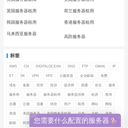
英国服务器租用
荷兰服务器租用
韩国服务器租用
香港服务器租用
马来西亚服务器
高防服务器
标签
AWS
CN
DIGITALOCEAN
DNS
FTP
GMAIL
IP
KT
SK
VPN
VPS
云服务器
企业邮箱
免费
域名
备案
托管
投诉
提供商
搭建
攻击
服务
服务商
服务器
服务器租用
服务提供商
机房
查询
步骤
注册
流量
特价
用户
租用
网站
网络
美国
美国服务器
美国服务器租用
证书
远程
选择
您需要什么配置的服务器？
邮箱
阿里
香港服务器租用