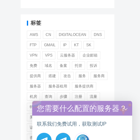
标签
AWS
CN
DIGITALOCEAN
DNS
FTP
GMAIL
IP
KT
SK
VPN
VPS
云服务器
企业邮箱
免费
域名
备案
托管
投诉
提供商
搭建
攻击
服务
服务商
服务器
服务器租用
服务提供商
机房
查询
步骤
注册
流量
您需要什么配置的服务器？
特价
用户
租用
网站
网络
美国
美国服务器
美国服务器租用
联系我们免费试用，获取测试IP
证书
远程
选择
邮箱
阿里
香港服务器租用