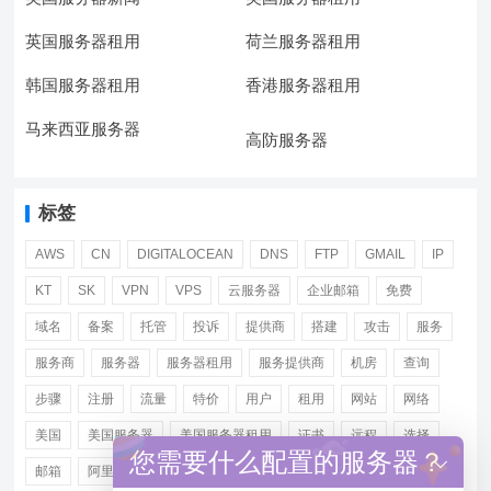
英国服务器租用
荷兰服务器租用
韩国服务器租用
香港服务器租用
马来西亚服务器
高防服务器
标签
AWS
CN
DIGITALOCEAN
DNS
FTP
GMAIL
IP
KT
SK
VPN
VPS
云服务器
企业邮箱
免费
域名
备案
托管
投诉
提供商
搭建
攻击
服务
服务商
服务器
服务器租用
服务提供商
机房
查询
步骤
注册
流量
特价
用户
租用
网站
网络
美国
美国服务器
美国服务器租用
证书
远程
选择
您需要什么配置的服务器？
邮箱
阿里
香港服务器租用