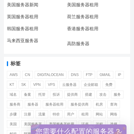
美国服务器新闻
美国服务器租用
英国服务器租用
荷兰服务器租用
韩国服务器租用
香港服务器租用
马来西亚服务器
高防服务器
标签
AWS
CN
DIGITALOCEAN
DNS
FTP
GMAIL
IP
KT
SK
VPN
VPS
云服务器
企业邮箱
免费
域名
备案
托管
投诉
提供商
搭建
攻击
服务
服务商
服务器
服务器租用
服务提供商
机房
查询
步骤
注册
流量
特价
用户
租用
网站
网络
美国
美国服务器
美国服务器租用
证书
远程
选择
您需要什么配置的服务器？
邮箱
阿里
香港服务器租用