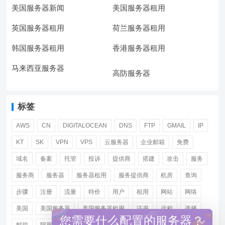
美国服务器新闻
美国服务器租用
英国服务器租用
荷兰服务器租用
韩国服务器租用
香港服务器租用
马来西亚服务器
高防服务器
标签
AWS
CN
DIGITALOCEAN
DNS
FTP
GMAIL
IP
KT
SK
VPN
VPS
云服务器
企业邮箱
免费
域名
备案
托管
投诉
提供商
搭建
攻击
服务
服务商
服务器
服务器租用
服务提供商
机房
查询
步骤
注册
流量
特价
用户
租用
网站
网络
美国
美国服务器
美国服务器租用
证书
远程
选择
您需要什么配置的服务器？
邮箱
阿里
香港服务器租用