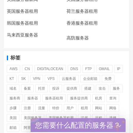
英国服务器租用
荷兰服务器租用
韩国服务器租用
香港服务器租用
马来西亚服务器
高防服务器
标签
AWS
CN
DIGITALOCEAN
DNS
FTP
GMAIL
IP
KT
SK
VPN
VPS
云服务器
企业邮箱
免费
域名
备案
托管
投诉
提供商
搭建
攻击
服务
服务商
服务器
服务器租用
服务提供商
机房
查询
步骤
注册
流量
特价
用户
租用
网站
网络
美国
美国服务器
美国服务器租用
证书
远程
选择
您需要什么配置的服务器？
邮箱
阿里
香港服务器租用