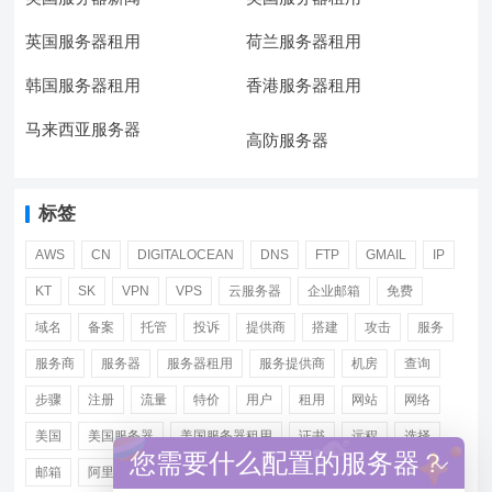
英国服务器租用
荷兰服务器租用
韩国服务器租用
香港服务器租用
马来西亚服务器
高防服务器
标签
AWS
CN
DIGITALOCEAN
DNS
FTP
GMAIL
IP
KT
SK
VPN
VPS
云服务器
企业邮箱
免费
域名
备案
托管
投诉
提供商
搭建
攻击
服务
服务商
服务器
服务器租用
服务提供商
机房
查询
步骤
注册
流量
特价
用户
租用
网站
网络
美国
美国服务器
美国服务器租用
证书
远程
选择
您需要什么配置的服务器？
邮箱
阿里
香港服务器租用