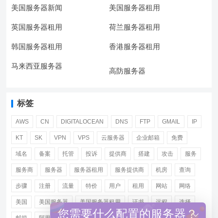
美国服务器新闻
美国服务器租用
英国服务器租用
荷兰服务器租用
韩国服务器租用
香港服务器租用
马来西亚服务器
高防服务器
标签
AWS
CN
DIGITALOCEAN
DNS
FTP
GMAIL
IP
KT
SK
VPN
VPS
云服务器
企业邮箱
免费
域名
备案
托管
投诉
提供商
搭建
攻击
服务
服务商
服务器
服务器租用
服务提供商
机房
查询
步骤
注册
流量
特价
用户
租用
网站
网络
美国
美国服务器
美国服务器租用
证书
远程
选择
您需要什么配置的服务器？
邮箱
阿里
香港服务器租用