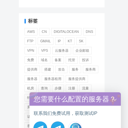
标签
AWS
CN
DIGITALOCEAN
DNS
FTP
GMAIL
IP
KT
SK
VPN
VPS
云服务器
企业邮箱
免费
域名
备案
托管
投诉
提供商
搭建
攻击
服务
服务商
服务器
服务器租用
服务提供商
机房
查询
步骤
注册
流量
您需要什么配置的服务器？
特价
用户
租用
网站
网络
美国
美国服务器
美国服务器租用
联系我们免费试用，获取测试IP
证书
远程
选择
邮箱
阿里
香港服务器租用